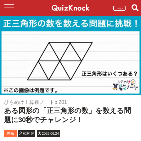
ログイン
ひらめけ！算数ノートp.201
ある図形の「正三角形の数」を数える問
題に30秒でチャレンジ！
理系
松林 陸
2026.06.24