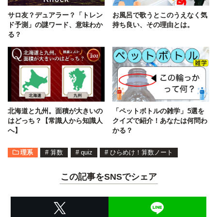
サロ友？デュアラー？「トレン
お風呂で歌うとこのうえなく気
ド予測」の謎ワード、意味わか
持ち良い、その理由とは。
る？
北海道と九州。面積が大きいの
「ペットボトルの雑学」5選を
はどっち？【常識人から知識人
クイズで紹介！あなたは何問わ
へ】
かる？
理系
#
算数
#
quiz
#
ひらめけ！算数ノート
この記事をSNSでシェア