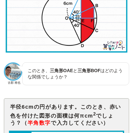
このとき、
三角形OAE
と
三角形BOF
はどのよう
な関係でしょうか？
古郡 将也
半径6cmの円があります。このとき、赤い
2
色を付けた図形の面積は何πcm
でしょ
う？（
半角数字
で入力してください）