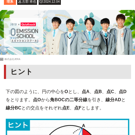
理系
古郡 将也
2024.12.04
PR
株式会社JERA
ヒント
下の図のように、円の中心を
O
とし、
点A
、
点B
、
点C
、
点D
をとります。
点O
から
角BOCの二等分線
を引き、
線分AD
と
線分BC
との交点をそれぞれ
点E
、
点F
とします。