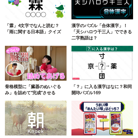
「霖」4文字でなんと読む？
漢字のパズル「合体漢字」！
「雨に関する日本語」クイズ
「天シハロウ干三人」でできる
二字熟語は？
骨格模型に「臓器のぬいぐる
「？」に入る漢字はなに？和同
み」を詰めて“完成”させる
開珎パズル169