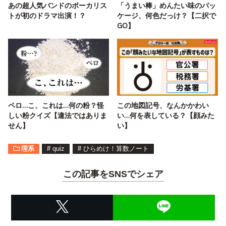
あの超人気バンドのボーカリス
「うまい棒」めんたい味のパッ
トが初のドラマ出演！？
ケージ、何色だっけ？【二択で
GO】
ペロ…こ、これは…何の粉？怪
この地図記号、なんかかわい
しい粉クイズ【違法ではありま
い…何を表している？【顔みた
せん】
い】
理系
#
quiz
#
ひらめけ！算数ノート
この記事をSNSでシェア