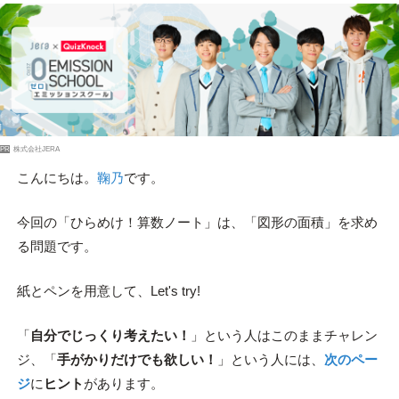
PR
株式会社JERA
こんにちは。
鞠乃
です。
今回の「ひらめけ！算数ノート」は、「図形の面積」を求め
る問題です。
紙とペンを用意して、Let's try!
「
自分でじっくり考えたい！
」という人はこのままチャレン
ジ、「
手がかりだけでも欲しい！
」という人には、
次のペー
ジ
に
ヒント
があります。