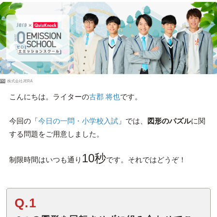
PR
株式会社JERA
こんにちは。ライターの
古郡 将也
です。
今回の「
今日の一問・小学校入試
」では、
図形のパズル
に関
する問題をご用意しました。
10秒
制限時間はいつも通り
です。それではどうぞ！
Q.1