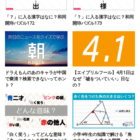
「？」に入る漢字はなに？和同
「？」に入る漢字はなに？和同
開珎パズル172
開珎パズル173
ドラえもんのあのキャラが中国
【エイプリルフール】4月1日は
で粛清？検索できないってホン
なぜ「嘘をついていい」日な
ト？
の？
「白く笑う」ってどんな意味？
小学4年生の知識で解ける「角