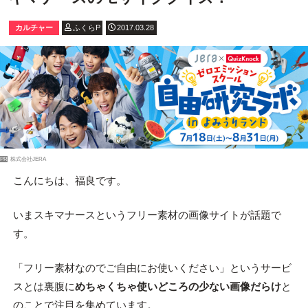
カルチャー
ふくらP
2017.03.28
PR
株式会社JERA
こんにちは、福良です。
いまスキマナースというフリー素材の画像サイトが話題で
す。
「フリー素材なのでご自由にお使いください」というサービ
スとは裏腹に
めちゃくちゃ使いどころの少ない画像だらけ
と
のことで注目を集めています。