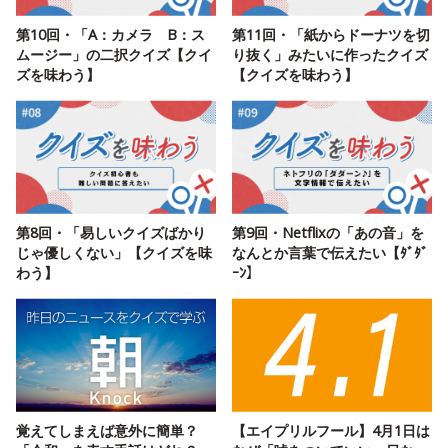
第10回・「A：カメラ B：ス
第11回・「紙からドーナツを切
ムージー」の二択クイズ【クイ
り抜く」みたいに作ったクイズ
ズを味わう】
【クイズを味わう】
第8回・「易しいクイズばかり
第9回・Netflixの「あの音」を
じゃ優しくない」【クイズを味
なんとか言葉で伝えたい【ﾀﾞﾀﾞ
わう】
ｰﾝ】
覚えてしまえば意外に簡単？
【エイプリルフール】4月1日は