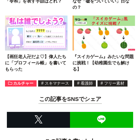
「令和」を表す手話はどれ？
なぜ「嘘をついていい」日な
の？
【画狂老人卍だよ♡】偉人たち
『スイカゲーム』みたいな問題
に「プロフィール帳」を書いて
に挑戦！【幼稚園生でも解け
もらった
る】
カルチャー
#
スキマナース
#
看護師
#
フリー素材
この記事をSNSでシェア