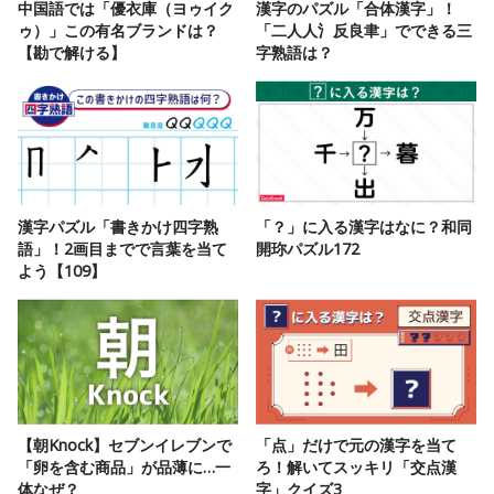
中国語では「優衣庫（ヨゥイク
漢字のパズル「合体漢字」！
ゥ）」この有名ブランドは？
「二人人氵反良聿」でできる三
【勘で解ける】
字熟語は？
漢字パズル「書きかけ四字熟
「？」に入る漢字はなに？和同
語」！2画目までで言葉を当て
開珎パズル172
よう【109】
【朝Knock】セブンイレブンで
「点」だけで元の漢字を当て
「卵を含む商品」が品薄に…一
ろ！解いてスッキリ「交点漢
体なぜ？
字」クイズ3