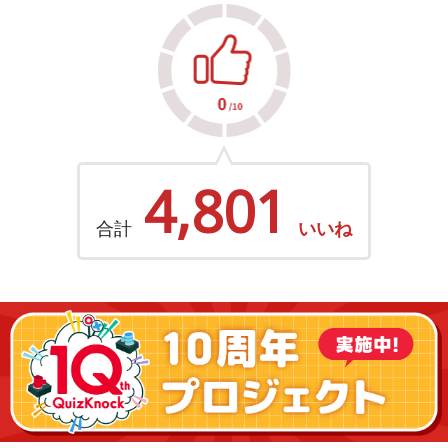
4,801
合計
いいね