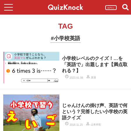
ログイン
TAG
#小学校英語
小学校レベルのクイズ！…を
「英語で」出題します【満点取
れる？】
菜葵
2023.01.08
じゃんけんの掛け声、英語で何
という？完答したい小学校の英
語クイズ
山本祥彰
2018.11.25