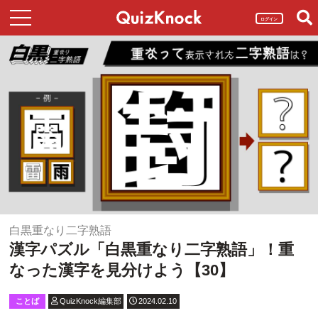
ログイン
白黒重なり二字熟語
漢字パズル「白黒重なり二字熟語」！重
なった漢字を見分けよう【30】
ことば
QuizKnock編集部
2024.02.10