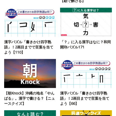
【勘で解ける】
漢字パズル「書きかけ四字熟
「？」に入る漢字はなに？和同
語」！2画目までで言葉を当て
開珎パズル171
よう【110】
【朝Knock】沖縄の地名「やん
漢字パズル「書きかけ四字熟
ばる」。漢字で書ける？【ニュ
語」！2画目までで言葉を当て
ースクイズ】
よう【66】