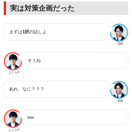
実は対策企画だった
まずは
1択
の話しよ
河村
そうね
ふくらP
あれ、なに？？？
河村
ww
ふくらP