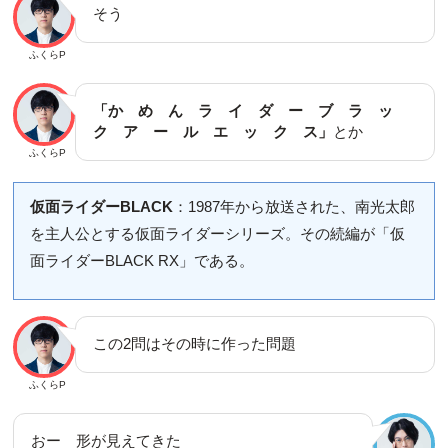
そう
ふくらP
「か め ん ラ イ ダ ー ブ ラ ッ
ク ア ー ル エ ッ ク ス」
とか
ふくらP
仮面ライダーBLACK
：1987年から放送された、南光太郎
を主人公とする仮面ライダーシリーズ。その続編が「仮
面ライダーBLACK RX」である。
この2問はその時に作った問題
ふくらP
おー 形が見えてきた