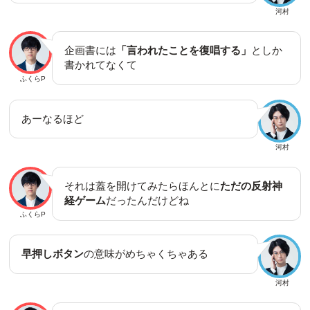
河村
企画書には
「言われたことを復唱する」
としか
書かれてなくて
ふくらP
あーなるほど
河村
それは蓋を開けてみたらほんとに
ただの反射神
経ゲーム
だったんだけどね
ふくらP
早押しボタン
の意味がめちゃくちゃある
河村