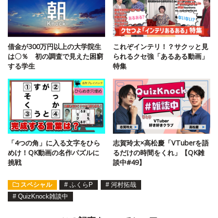
借金が300万円以上の大学院生
これぞインテリ！？サクッと見
は〇％ 初の調査で見えた困窮
られるクセ強「あるある動画」
する学生
特集
「4つの角」に入る文字をひら
志賀玲太×高松慶「VTuberを語
めけ！QK動画の名作パズルに
るだけの時間をくれ」【QK雑
挑戦
談中#49】
スペシャル
#
ふくらP
#
河村拓哉
#
QuizKnock雑談中