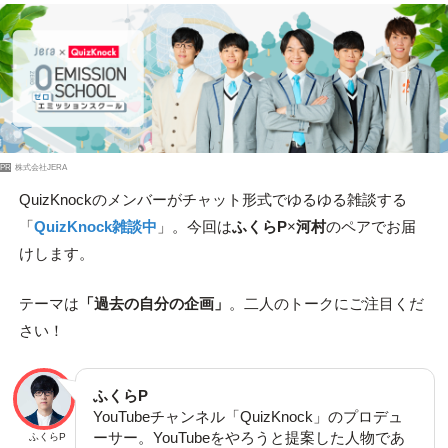
PR
株式会社JERA
QuizKnockのメンバーがチャット形式でゆるゆる雑談する
「
QuizKnock雑談中
」。今回は
ふくらP
×
河村
のペアでお届
けします。
テーマは
「過去の自分の企画」
。二人のトークにご注目くだ
さい！
ふくらP
YouTubeチャンネル「QuizKnock」のプロデュ
ーサー。YouTubeをやろうと提案した人物であ
ふくらP