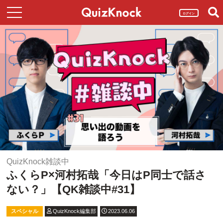
ログイン
QuizKnock雑談中
ふくらP×河村拓哉「今日はP同士で話さ
ない？」【QK雑談中#31】
スペシャル
QuizKnock編集部
2023.06.06