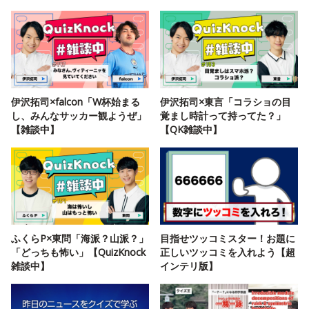
伊沢拓司×falcon「W杯始まる
伊沢拓司×東言「コラショの目
し、みんなサッカー観ようぜ」
覚まし時計って持ってた？」
【雑談中】
【QK雑談中】
ふくらP×東問「海派？山派？」
目指せツッコミスター！お題に
「どっちも怖い」【QuizKnock
正しいツッコミを入れよう【超
雑談中】
インテリ版】