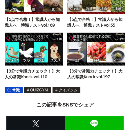
【5点で合格！】常識人から知
【5点で合格！】常識人から知
識人へ 博識テストvol.169
識人へ 博識テストvol.55
【3分で常識力チェック！】大
【3分で常識力チェック！】大
人の常識Knock vol.110
人の常識Knock vol.197
常識
#
QUIZGYM
#
クイズジム
この記事をSNSでシェア