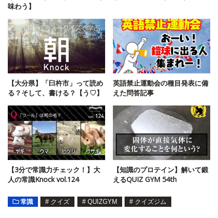
味わう】
【大分県】「臼杵市」って読め
英語禁止運動会の種目発表に備
る？そして、書ける？【う♡】
えた問答記事
【3分で常識力チェック！】大
【知識のプロテイン】解いて鍛
人の常識Knock vol.124
えるQUIZ GYM 54th
常識
#
クイズ
#
QUIZGYM
#
クイズジム