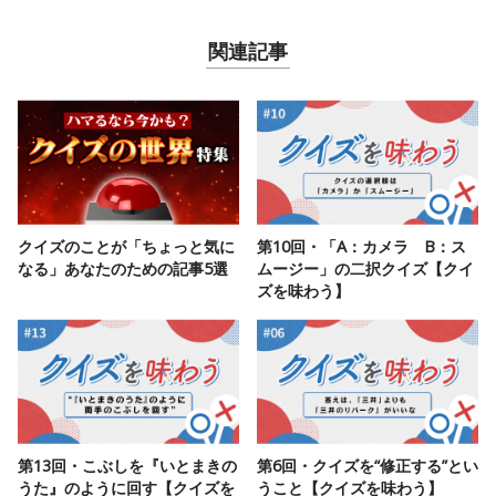
関連記事
クイズのことが「ちょっと気に
第10回・「A：カメラ B：ス
なる」あなたのための記事5選
ムージー」の二択クイズ【クイ
ズを味わう】
第13回・こぶしを『いとまきの
第6回・クイズを“修正する”とい
うた』のように回す【クイズを
うこと【クイズを味わう】