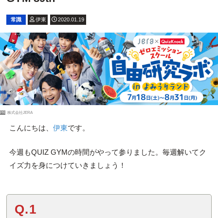
常識
伊東
2020.01.19
PR
株式会社JERA
こんにちは、
伊東
です。
今週もQUIZ GYMの時間がやって参りました。毎週解いてク
イズ力を身につけていきましょう！
Q.1