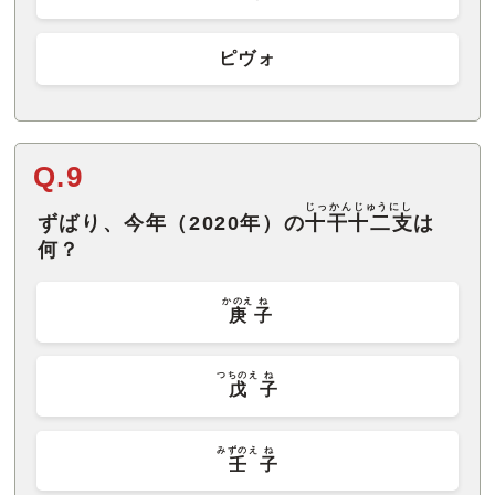
ピヴォ
Q.9
じっかんじゅうにし
ずばり、今年（2020年）の
十干十二支
は
何？
かのえ
ね
庚
子
つちのえ
ね
戊
子
みずのえ
ね
壬
子