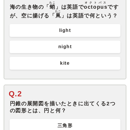
たこ
オクトパス
海の生き物の「
蛸
」は英語で
octopus
です
たこ
が、空に揚げる「
凧
」は英語で何という？
light
night
kite
Q.2
円錐の展開図を描いたときに出てくる2つ
の図形とは、円と何？
三角形