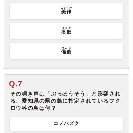
みまさか
美作
はりま
播磨
びんご
備後
Q.7
その鳴き声は「ぶっぽうそう」と形容され
る、愛知県の県の鳥に指定されているフク
ロウ科の鳥は何？
コノハズク