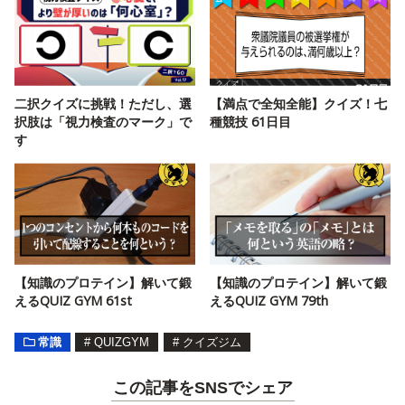
二択クイズに挑戦！ただし、選
【満点で全知全能】クイズ！七
択肢は「視力検査のマーク」で
種競技 61日目
す
【知識のプロテイン】解いて鍛
【知識のプロテイン】解いて鍛
えるQUIZ GYM 61st
えるQUIZ GYM 79th
常識
#
QUIZGYM
#
クイズジム
この記事をSNSでシェア