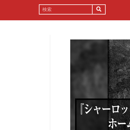
謎解き
コラム
常識
理系