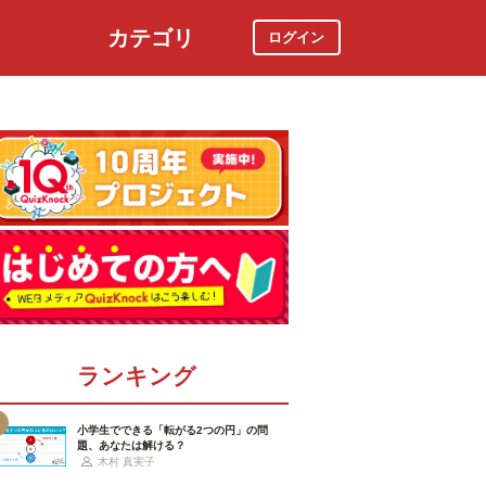
カテゴリ
ログイン
社会
スポーツ
時事ニュース
特集
ランキング
小学生でできる「転がる2つの円」の問
題、あなたは解ける？
木村 真実子