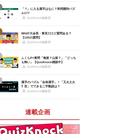
「？」に入る漢字はなに？和同開珎パズ
ル177
QuizKnock編集部
WHAT大会長・東言だけど質問ある？
【100の質問】
QuizKnock編集部
ふくらP×東問「海派？山派？」「どっち
も怖い」【QuizKnock雑談中】
QuizKnock編集部
漢字のパズル「合体漢字」！「又火土火
忄言」でできる二字熟語は？
QuizKnock編集部
連載企画