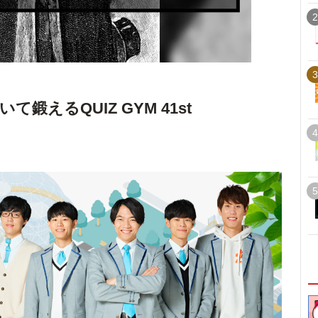
2
3
鍛えるQUIZ GYM 41st
4
5