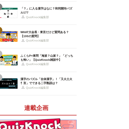
「？」に入る漢字はなに？和同開珎パズ
ル177
QuizKnock編集部
WHAT大会長・東言だけど質問ある？
【100の質問】
QuizKnock編集部
ふくらP×東問「海派？山派？」「どっち
も怖い」【QuizKnock雑談中】
QuizKnock編集部
漢字のパズル「合体漢字」！「又火土火
忄言」でできる二字熟語は？
QuizKnock編集部
連載企画