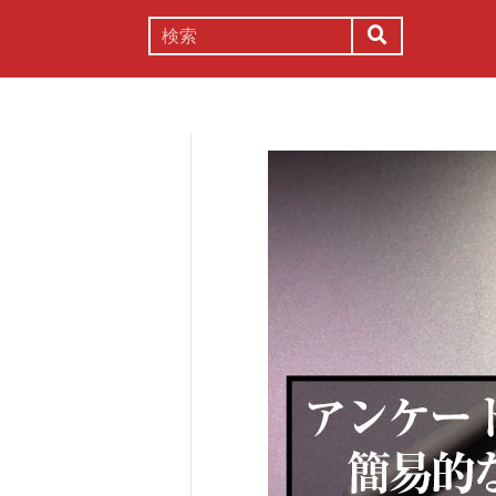
謎解き
コラム
常識
理系