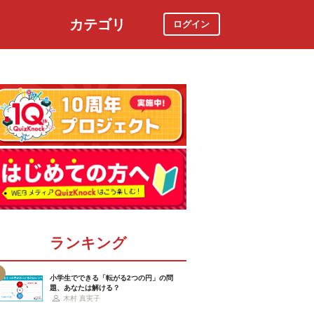
カテゴリ
ログイン
社会
スポーツ
時事ニュース
特集
ランキング
小学生でできる「転がる2つの円」の問
題、あなたは解ける？
木村 真実子