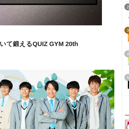
2
3
鍛えるQUIZ GYM 20th
4
5