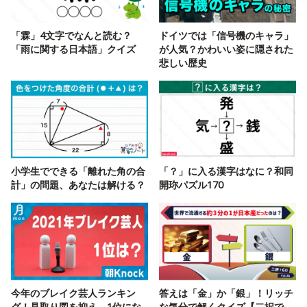
「霖」4文字でなんと読む？
ドイツでは「信号機のキャラ」
「雨に関する日本語」クイズ
が人気？かわいい姿に隠された
悲しい歴史
小学生でできる「離れた角の合
「？」に入る漢字はなに？和同
計」の問題、あなたは解ける？
開珎パズル170
今年のブレイク芸人ランキン
答えは「金」か「銀」！リッチ
グ！見取り図を抑え、1位にな
な気分で解くクイズ【二択で