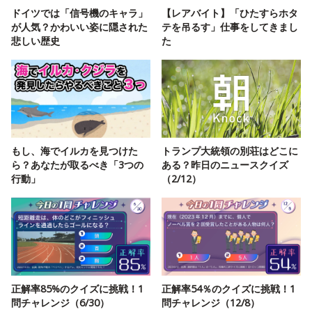
ドイツでは「信号機のキャラ」
【レアバイト】「ひたすらホタ
が人気？かわいい姿に隠された
テを吊るす」仕事をしてきまし
悲しい歴史
た
もし、海でイルカを見つけた
トランプ大統領の別荘はどこに
ら？あなたが取るべき「3つの
ある？昨日のニュースクイズ
行動」
（2/12）
正解率85%のクイズに挑戦！1
正解率54％のクイズに挑戦！1
問チャレンジ（6/30）
問チャレンジ（12/8）