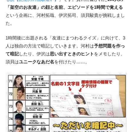
「架空のお友達」の顔と名前、エピソードを1時間で覚える
という企画に、河村拓哉、伊沢拓司、須貝駿貴が挑戦しまし
た。
1時間後に出題される「友達にまつわるクイズ」に向けて、3
人は独自の方法で暗記していきます。河村は
予想問題を作っ
て暗記
したり、伊沢は
思い出すときのヒント
をメモしたり、
須貝は
ユニークなあだ名
を付けたり……。