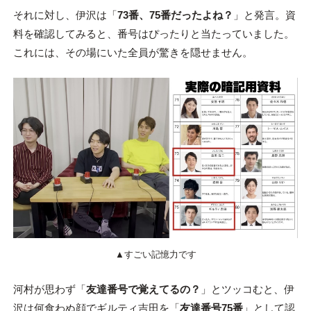
それに対し、伊沢は「
73番、75番だったよね？
」と発言。資
料を確認してみると、番号はぴったりと当たっていました。
これには、その場にいた全員が驚きを隠せません。
▲すごい記憶力です
河村が思わず「
友達番号で覚えてるの？
」とツッコむと、伊
沢は何食わぬ顔でギルティ吉田を「
友達番号75番
」として認