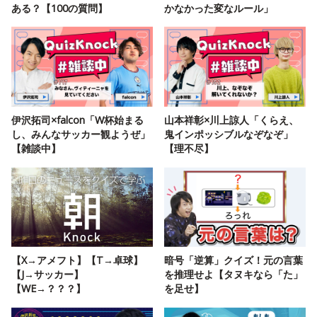
ある？【100の質問】
かなかった変なルール」
伊沢拓司×falcon「W杯始まる
山本祥彰×川上諒人「くらえ、
し、みんなサッカー観ようぜ」
鬼インポッシブルなぞなぞ」
【雑談中】
【理不尽】
【X→アメフト】【T→卓球】
暗号「逆算」クイズ！元の言葉
【J→サッカー】
を推理せよ【タヌキなら「た」
【WE→？？？】
を足せ】