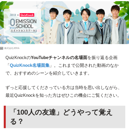
PR
株式会社JERA
QuizKnockの
YouTubeチャンネルの名場面
を振り返る企画
「
QuizKnock名場面集
」。これまで公開された動画のなか
で、おすすめのシーンを紹介していきます。
ずっと応援してくださっている方は当時を思い出しながら、
最近QuizKnockを知った方はぜひこの機会にご覧ください。
「100人の友達」どうやって覚え
る？