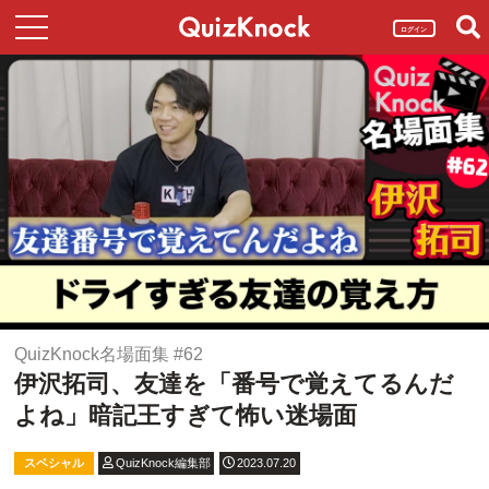
ログイン
QuizKnock名場面集 #62
伊沢拓司、友達を「番号で覚えてるんだ
よね」暗記王すぎて怖い迷場面
スペシャル
QuizKnock編集部
2023.07.20