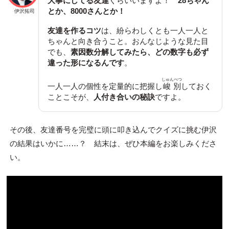
大事にしてる友達
くらいいますよ！
28ちゃん
とか、8000さんとか！
伊沢拓司
友達を作るコツ
は、紛らわしくとも一人一人と
ちゃんと向き合うこと。おんなじような見た目
でも、
素因数分解してみたら、どの数字も必ず
違った形になるんです
。
しゅんべつ
一人一人の個性を定量的に把握し
峻別
しておく
ことこそが、
人付き合いの秘訣
ですよ。
その後、友達番号を完璧に頭に叩き込んでクイズに挑む伊沢
の結果はいかに……？ 結末は、ぜひ本編をお楽しみくださ
い。