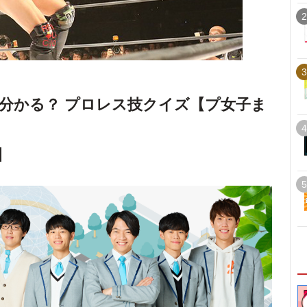
2
3
分かる？ プロレス技クイズ【プ女子ま
4
5