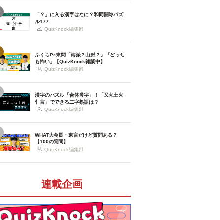
「？」に入る漢字はなに？和同開珎パズ
ル177
QuizKnock編集部
ふくらP×東問「海派？山派？」「どっち
も怖い」【QuizKnock雑談中】
QuizKnock編集部
漢字のパズル「合体漢字」！「又火土火
忄言」でできる二字熟語は？
QuizKnock編集部
WHAT大会長・東言だけど質問ある？
【100の質問】
QuizKnock編集部
連載企画