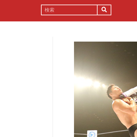
謎解き
コラム
常識
理系