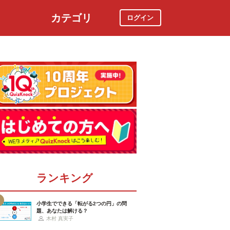
カテゴリ
ログイン
社会
スポーツ
時事ニュース
特集
ランキング
小学生でできる「転がる2つの円」の問
題、あなたは解ける？
木村 真実子