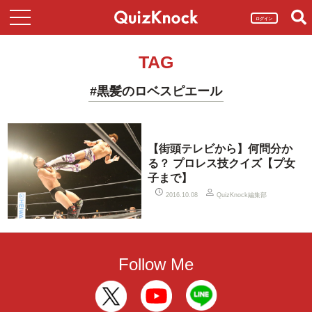
ログイン
TAG
#黒髪のロベスピエール
【街頭テレビから】何問分か
る？ プロレス技クイズ【プ女
子まで】
QuizKnock編集部
2016.10.08
Follow Me