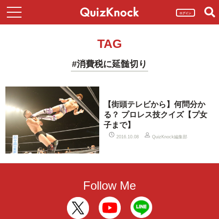
ログイン
TAG
#消費税に延髄切り
【街頭テレビから】何問分か
る？ プロレス技クイズ【プ女
子まで】
QuizKnock編集部
2016.10.08
Follow Me