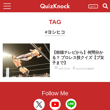
ログイン
TAG
#ヨシヒコ
【街頭テレビから】何問分か
る？ プロレス技クイズ【プ女
子まで】
QuizKnock編集部
2016.10.08
Follow Me