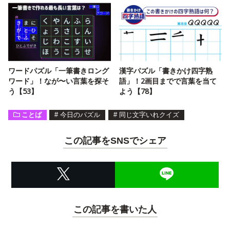
ワードパズル「一筆書きロング
漢字パズル「書きかけ四字熟
ワード」！なが〜い言葉を探そ
語」！2画目までで言葉を当て
う【53】
よう【78】
ことば
#
今日のパズル
#
同じ文字いれクイズ
この記事をSNSでシェア
この記事を書いた人