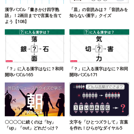
漢字パズル「書きかけ四字熟
「皿」の音読みは？「音読みを
語」！2画目までで言葉を当て
知らない漢字」クイズ
よう【108】
「？」に入る漢字はなに？和同
「？」に入る漢字はなに？和同
開珎パズル165
開珎パズル171
〇〇〇〇に続くのは「by」
文字を「ひとつズラして」言葉
「up」「out」どれだっけ？
を作れ！ひらがなダイヤル5