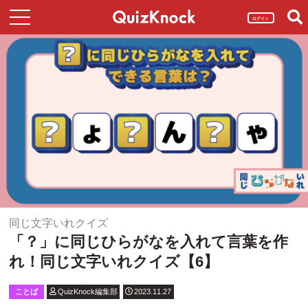
ログイン
同じ文字いれクイズ
「？」に同じひらがなを入れて言葉を作
れ！同じ文字いれクイズ【6】
ことば
QuizKnock編集部
2023.11.27