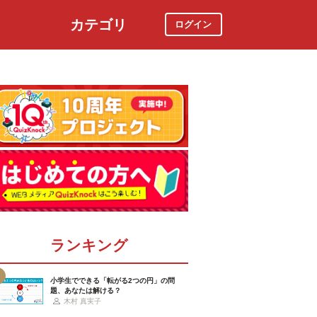
カテゴリ
ログイン
社会
スポーツ
時事ニュース
特集
ランキング
小学生でできる「転がる2つの円」の問
題、あなたは解ける？
木村 真実子