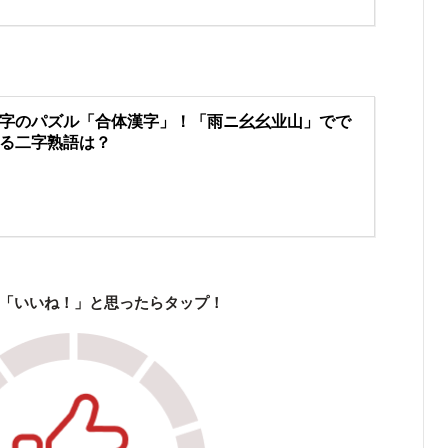
字のパズル「合体漢字」！「雨ニ幺幺业山」でで
る二字熟語は？
「いいね！」と思ったらタップ！