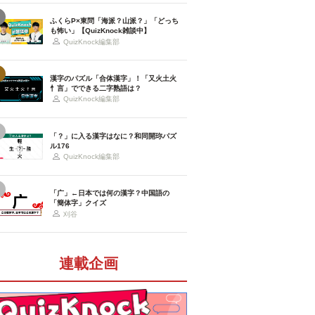
ふくらP×東問「海派？山派？」「どっち
も怖い」【QuizKnock雑談中】
QuizKnock編集部
漢字のパズル「合体漢字」！「又火土火
忄言」でできる二字熟語は？
QuizKnock編集部
「？」に入る漢字はなに？和同開珎パズ
ル176
QuizKnock編集部
「广」←日本では何の漢字？中国語の
「簡体字」クイズ
刈谷
連載企画