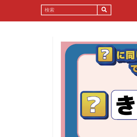
謎解き
コラム
常識
理系