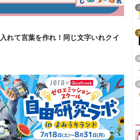
2
3
入れて言葉を作れ！同じ文字いれクイ
4
5