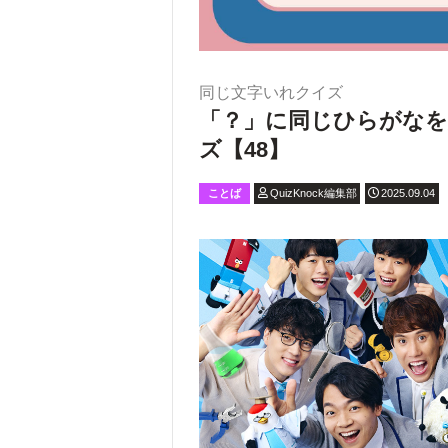
同じ文字いれクイズ
「？」に同じひらがなを
ズ【48】
ことば
QuizKnock編集部
2025.09.04