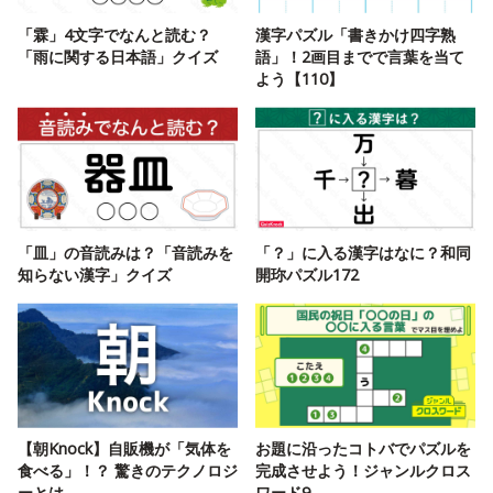
「霖」4文字でなんと読む？
漢字パズル「書きかけ四字熟
「雨に関する日本語」クイズ
語」！2画目までで言葉を当て
よう【110】
「皿」の音読みは？「音読みを
「？」に入る漢字はなに？和同
知らない漢字」クイズ
開珎パズル172
【朝Knock】自販機が「気体を
お題に沿ったコトバでパズルを
食べる」！？ 驚きのテクノロジ
完成させよう！ジャンルクロス
ーとは……
ワード9