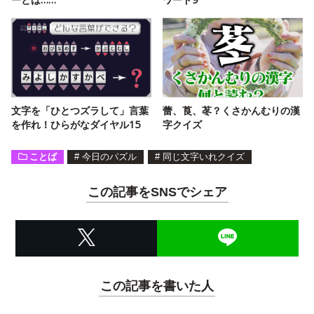
文字を「ひとつズラして」言葉
蕾、莨、苳？くさかんむりの漢
を作れ！ひらがなダイヤル15
字クイズ
ことば
#
今日のパズル
#
同じ文字いれクイズ
この記事をSNSでシェア
この記事を書いた人