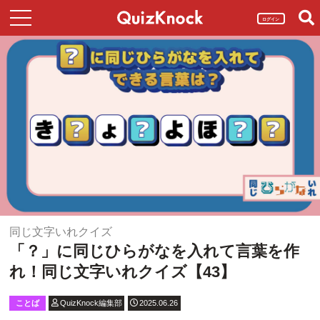
ログイン
同じ文字いれクイズ
「？」に同じひらがなを入れて言葉を作
れ！同じ文字いれクイズ【43】
ことば
QuizKnock編集部
2025.06.26