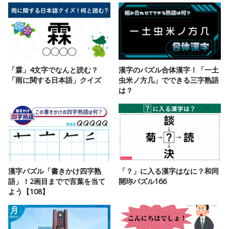
「霖」4文字でなんと読む？
漢字のパズル合体漢字！「一土
「雨に関する日本語」クイズ
虫米ノ方几」でできる三字熟語
は？
漢字パズル「書きかけ四字熟
「？」に入る漢字はなに？和同
語」！2画目までで言葉を当て
開珎パズル166
よう【108】