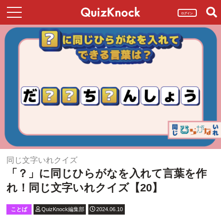
ログイン
同じ文字いれクイズ
「？」に同じひらがなを入れて言葉を作
れ！同じ文字いれクイズ【20】
ことば
QuizKnock編集部
2024.06.10