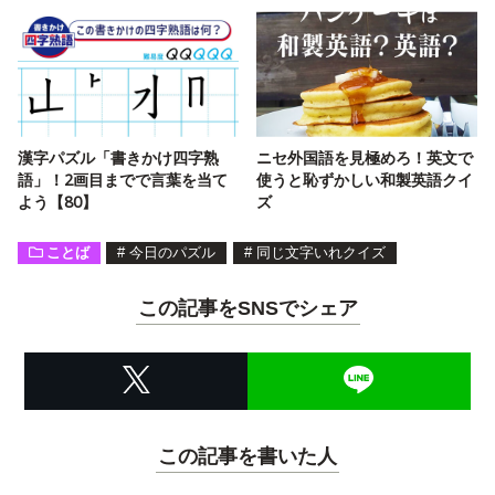
漢字パズル「書きかけ四字熟
ニセ外国語を見極めろ！英文で
語」！2画目までで言葉を当て
使うと恥ずかしい和製英語クイ
よう【80】
ズ
ことば
#
今日のパズル
#
同じ文字いれクイズ
この記事をSNSでシェア
この記事を書いた人