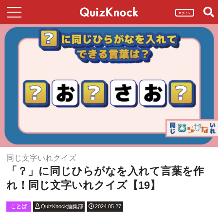
ログイン
同じ文字いれクイズ
「？」に同じひらがなを入れて言葉を作
れ！同じ文字いれクイズ【19】
ことば
QuizKnock編集部
2024.05.27