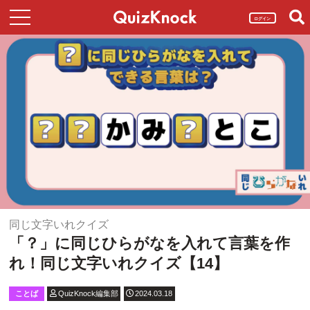
ログイン
同じ文字いれクイズ
「？」に同じひらがなを入れて言葉を作
れ！同じ文字いれクイズ【14】
ことば
QuizKnock編集部
2024.03.18