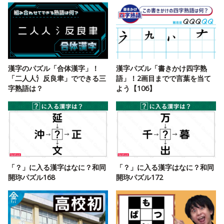
漢字のパズル「合体漢字」！
漢字パズル「書きかけ四字熟
「二人人氵反良聿」でできる三
語」！2画目までで言葉を当て
字熟語は？
よう【106】
「？」に入る漢字はなに？和同
「？」に入る漢字はなに？和同
開珎パズル168
開珎パズル172