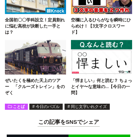
全国初〇〇学科設立！定員割れ
空欄に入るひらがなを瞬時にひ
に悩む高校が決断した一手と
らめけ！【3文字クロスワー
は？
ド】
ぜいたくを極めた天上のツア
「悍ましい」何と読む？ ちょっ
ー 「クルーズトレイン」をの
とイヤ〜な意味の…【今日の一
ぞく
問】
ことば
#
今日のパズル
#
同じ文字いれクイズ
この記事をSNSでシェア