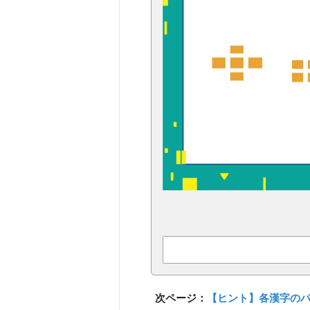
次ページ：
【ヒント】各漢字の