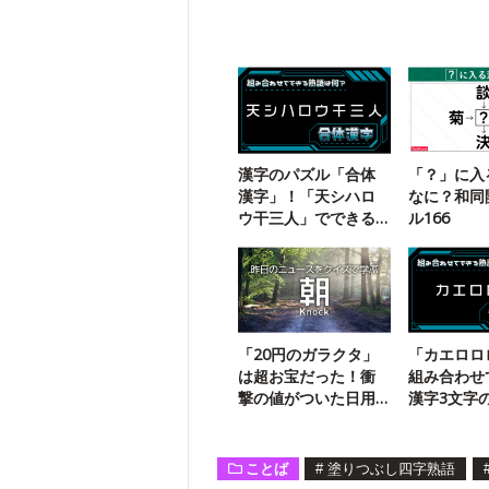
漢字のパズル「合体
「？」に入
漢字」！「天シハロ
なに？和同
ウ干三人」でできる
ル166
二字熟語は？
「20円のガラクタ」
「カエロロ
は超お宝だった！衝
組み合わせ
撃の値がついた日用
漢字3文字
品とは？
【合体漢字
ことば
#
塗りつぶし四字熟語