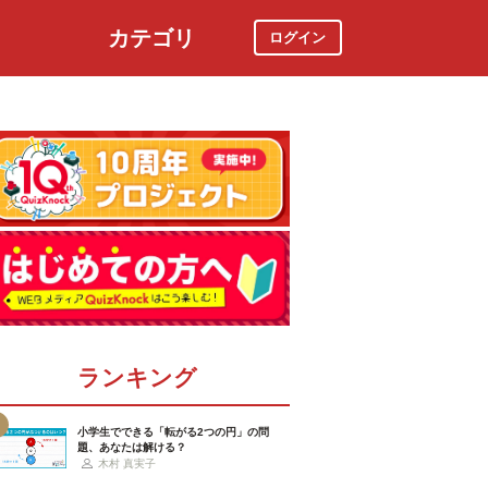
カテゴリ
ログイン
社会
スポーツ
時事ニュース
特集
ランキング
小学生でできる「転がる2つの円」の問
題、あなたは解ける？
木村 真実子