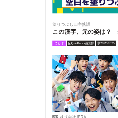
塗りつぶし四字熟語
この漢字、元の姿は？「
ことば
QuizKnock編集部
2022.07.25
株式会社JERA
PR