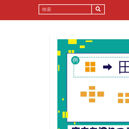
謎解き
コラム
常識
理系