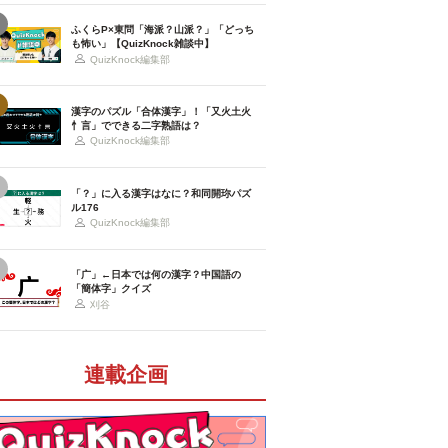
ふくらP×東問「海派？山派？」「どっち
も怖い」【QuizKnock雑談中】
QuizKnock編集部
漢字のパズル「合体漢字」！「又火土火
忄言」でできる二字熟語は？
QuizKnock編集部
「？」に入る漢字はなに？和同開珎パズ
ル176
QuizKnock編集部
「广」←日本では何の漢字？中国語の
「簡体字」クイズ
刈谷
連載企画