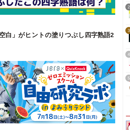
2
3
空白」がヒントの塗りつぶし四字熟語2
4
5