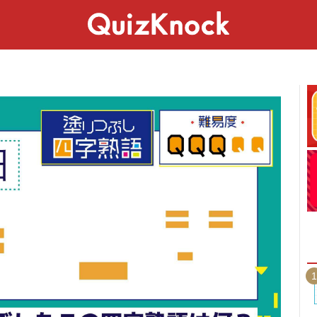
スペシャル
ライフ
ことば
カルチャー
1