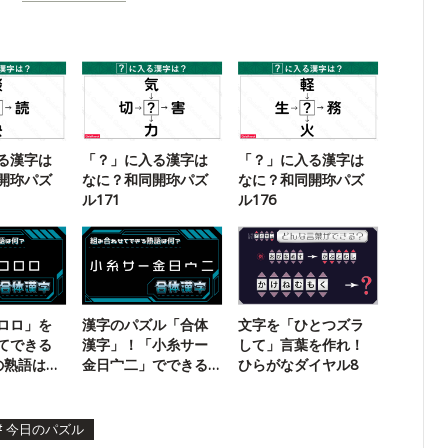
る漢字は
「？」に入る漢字は
「？」に入る漢字は
開珎パズ
なに？和同開珎パズ
なに？和同開珎パズ
ル171
ル176
ロロ」を
漢字のパズル「合体
文字を「ひとつズラ
てできる
漢字」！「小糸サー
して」言葉を作れ！
の熟語は？
金日宀二」でできる
ひらがなダイヤル8
】
二字熟語は？
#
今日のパズル