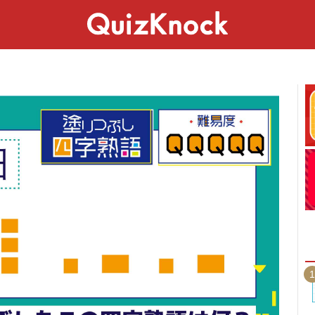
スペシャル
ライフ
ことば
カルチャー
1