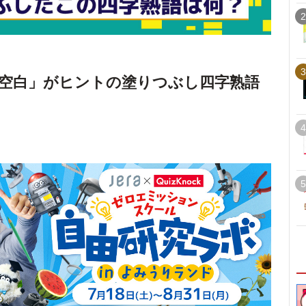
2
3
空白」がヒントの塗りつぶし四字熟語
4
5