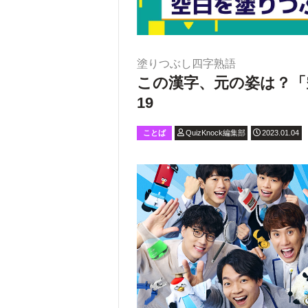
塗りつぶし四字熟語
この漢字、元の姿は？「
19
ことば
QuizKnock編集部
2023.01.04