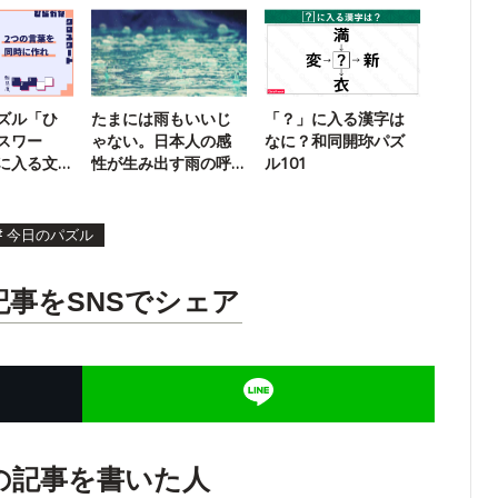
ズル「ひ
たまには雨もいいじ
「？」に入る漢字は
スワー
ゃない。日本人の感
なに？和同開珎パズ
に入る文
性が生み出す雨の呼
ル101
】
び名たち
#
今日のパズル
記事をSNSでシェア
の記事を書いた人