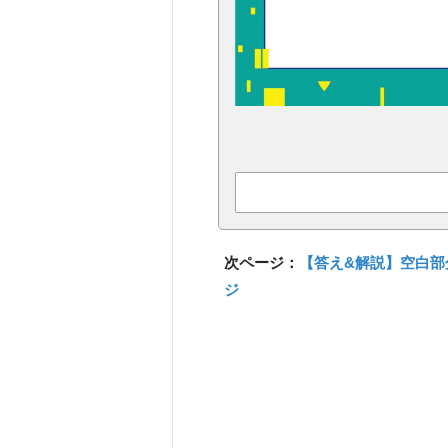
次ページ：
【答え&解説】空白
ジ