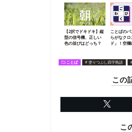
【2択でドキドキ】縦
ことばのパ
型の信号機、正しい
らがなクロ
色の並びはどっち？
ド」！空欄
字は？【45
ことば
#
塗りつぶし四字熟語
この
こ