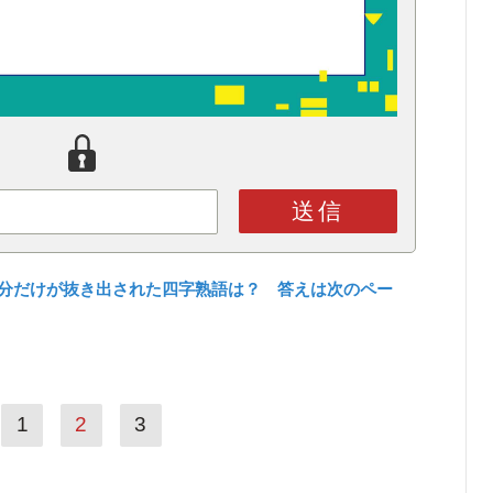
送信
部分だけが抜き出された四字熟語は？ 答えは次のペー
1
2
3