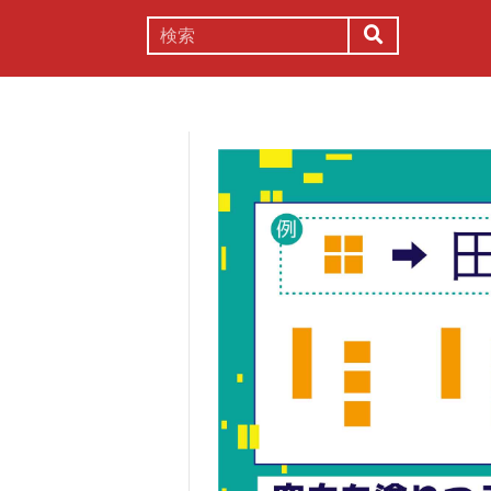
謎解き
コラム
常識
理系