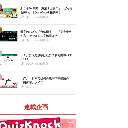
ふくらP×東問「海派？山派？」「どっち
も怖い」【QuizKnock雑談中】
QuizKnock編集部
漢字のパズル「合体漢字」！「又火土火
忄言」でできる二字熟語は？
QuizKnock編集部
「？」に入る漢字はなに？和同開珎パズ
ル176
QuizKnock編集部
「广」←日本では何の漢字？中国語の
「簡体字」クイズ
刈谷
連載企画