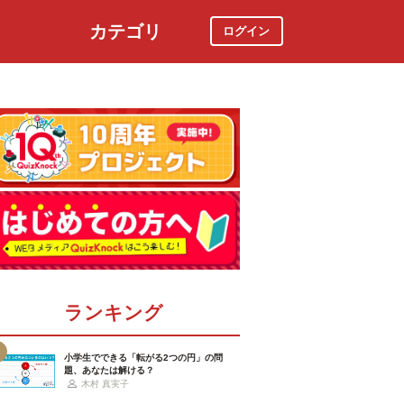
カテゴリ
ログイン
社会
スポーツ
時事ニュース
特集
ランキング
小学生でできる「転がる2つの円」の問
題、あなたは解ける？
木村 真実子