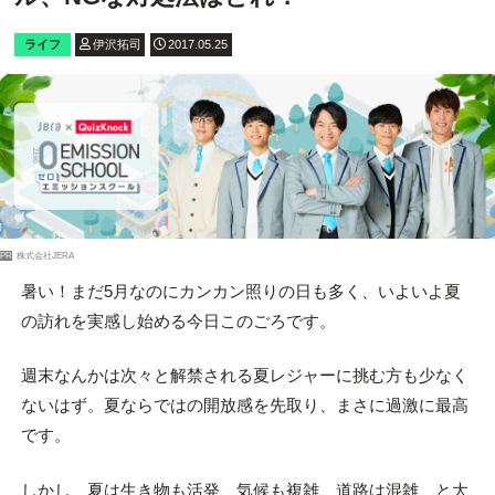
ライフ
伊沢拓司
2017.05.25
PR
株式会社JERA
暑い！まだ5月なのにカンカン照りの日も多く、いよいよ夏
の訪れを実感し始める今日このごろです。
週末なんかは次々と解禁される夏レジャーに挑む方も少なく
ないはず。夏ならではの開放感を先取り、まさに過激に最高
です。
しかし、夏は生き物も活発、気候も複雑、道路は混雑、と大