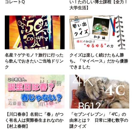
コレートQ
い！たのしい博士課程【全力！
大学生活】
名産？ゲテモノ？旅行に行った
クイズは楽しく続けたもん勝
ら飲んでおきたいご当地ドリン
ち。「マイペース」だから優勝
ク
できました
【川口春奈】名前に「春」がつ
「セブンイレブン」「4℃」の
く有名人は実際春生まれなのか
由来とは？ 日常に潜む数字の
【村上春樹】
謎クイズ