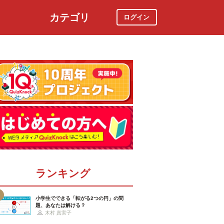
カテゴリ
ログイン
社会
スポーツ
時事ニュース
特集
ランキング
小学生でできる「転がる2つの円」の問
題、あなたは解ける？
木村 真実子