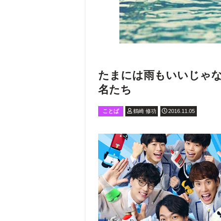
たまには雨もいいじゃな
名たち
ことば
鶴崎 修功
2016.11.05