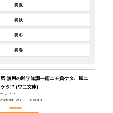
初夏
初秋
初冬
初春
天気 無用の雑学知識―雨ニモ負ケタ、風ニ
ケタ!? (ワニ文庫)
with
カエレバ
気象観測隊 ベストセラーズ 1990-02
Amazon