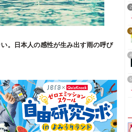
2
3
い。日本人の感性が生み出す雨の呼び
4
5