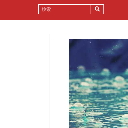
謎解き
コラム
常識
理系