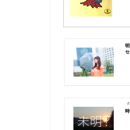
明
セ
「
時