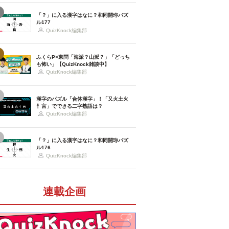
「？」に入る漢字はなに？和同開珎パズ
ル177
QuizKnock編集部
ふくらP×東問「海派？山派？」「どっち
も怖い」【QuizKnock雑談中】
QuizKnock編集部
漢字のパズル「合体漢字」！「又火土火
忄言」でできる二字熟語は？
QuizKnock編集部
「？」に入る漢字はなに？和同開珎パズ
ル176
QuizKnock編集部
連載企画