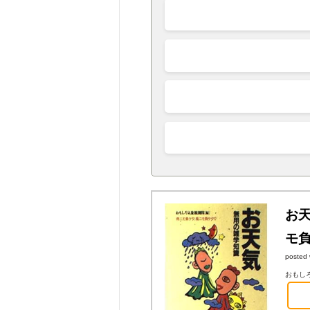
お
モ負
posted 
おもしろ