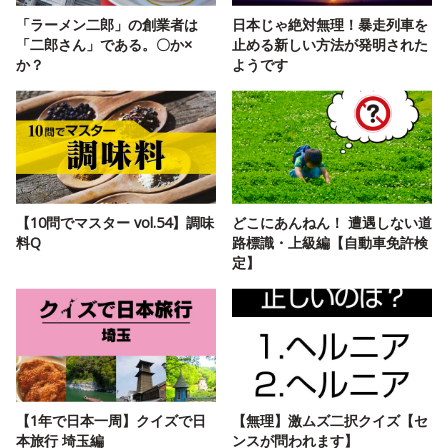
「ラーメン二郎」の創業者は
日本じゃ絶対無理！暴走列車を
「二郎さん」である。〇か×
止める新しい方法が発明された
か？
ようです
【10問でマスター vol.54】調味
どこにあんねん！ 遭遇しない道
料Q
路標識・上級編【自動車免許検
定】
【1年で日本一周】クイズで日
【無理】激ムズ二択クイズ【セ
本旅行 埼玉編
ンスが問われます】