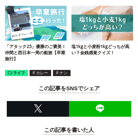
「アタック25」優勝のご褒美！
塩1kgと小麦粉1kgどっちが高
仲間と西日本一周の船旅【卒業
い？金銭感覚クイズ！
旅行】
ライフ
#
カレー
#
ナン
この記事をSNSでシェア
この記事を書いた人