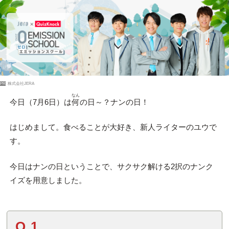
PR
株式会社JERA
なん
今日（7月6日）は
何
の日～？ナンの日！
はじめまして。食べることが大好き、新人ライターのユウで
す。
今日はナンの日ということで、サクサク解ける2択のナンク
イズを用意しました。
Q.1