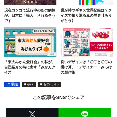
現在コンゴで流行中のあの病気
嵐が持つギネス世界記録は？ク
が、日本に「輸入」されるそう
イズで振り返る嵐の歴史【あり
です
がとう】
「東大みかん愛好会」の私が、
良いデザインは「〇〇と〇〇の
自己紹介の時に出す「みかんク
掛け算」！デザイナー・みっけ
イズ」
の創作術
常識
#
quiz
#
ものしり5
この記事をSNSでシェア