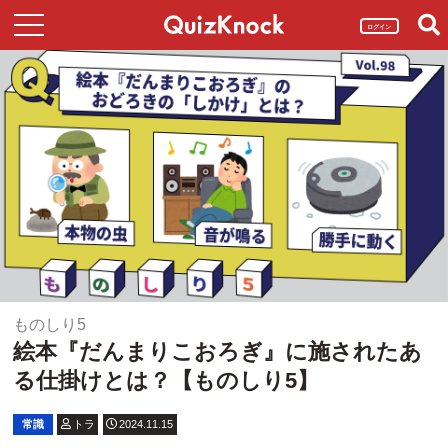
ログイン
ものしり5
絵本『だんまりこおろぎ』に施されたあ
る仕掛けとは？【ものしり5】
常識
トラ
2024.11.15