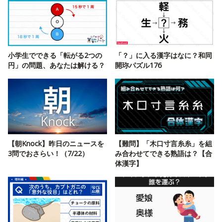
小学生でできる「転がる2つの
「？」に入る漢字はなに？和同
円」の問題、あなたは解ける？
開珎パズル176
【朝Knock】昨日のニュースを
【難問】「木口寸言糸糸」を組
3問でおさらい！（7/22）
み合わせてできる熟語は？【合
体漢字】