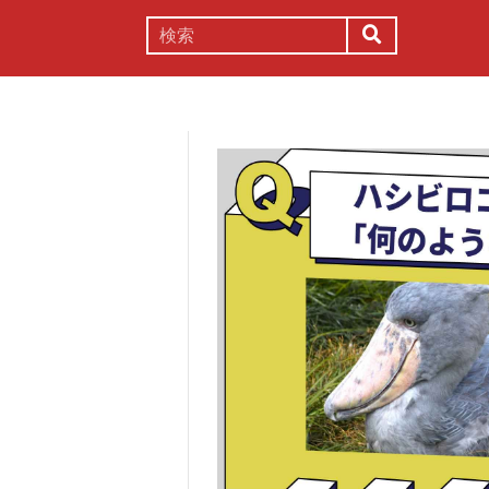
謎解き
コラム
常識
理系