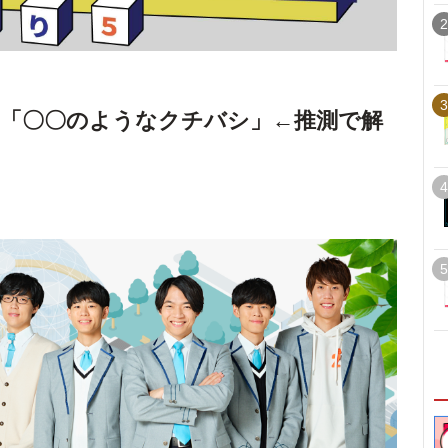
2
3
「〇〇のようなクチバシ」←推測で解
4
5