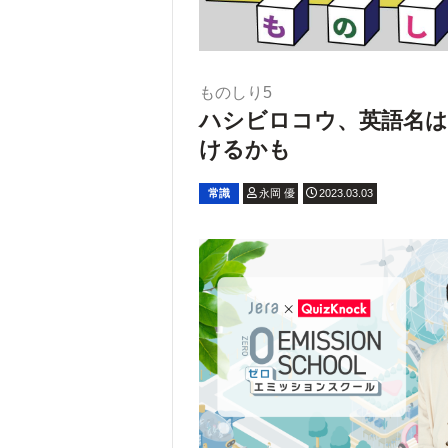
ものしり5
ハシビロコウ、英語名は
けるかも
常識
永岡 優
2023.03.03