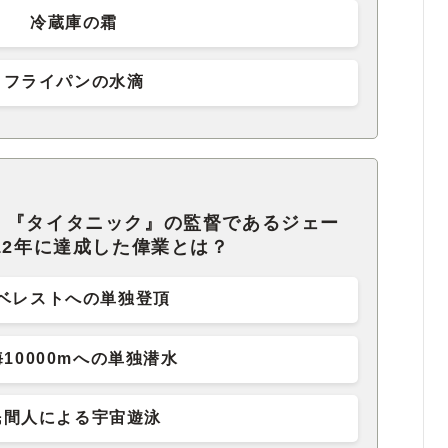
冷蔵庫の霜
フライパンの水滴
』『タイタニック』の監督であるジェー
12年に達成した偉業とは？
ベレストへの単独登頂
10000mへの単独潜水
民間人による宇宙遊泳