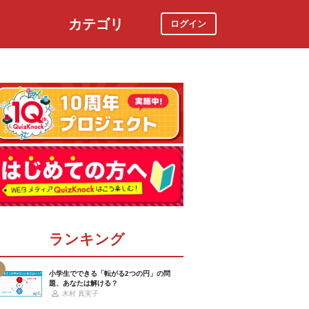
カテゴリ
ログイン
社会
スポーツ
時事ニュース
特集
ランキング
小学生でできる「転がる2つの円」の問
題、あなたは解ける？
木村 真実子