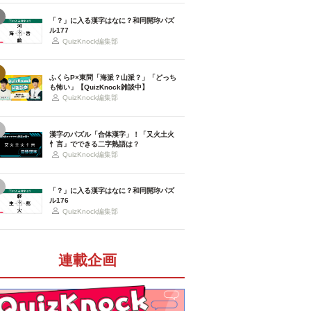
「？」に入る漢字はなに？和同開珎パズ
ル177
QuizKnock編集部
ふくらP×東問「海派？山派？」「どっち
も怖い」【QuizKnock雑談中】
QuizKnock編集部
漢字のパズル「合体漢字」！「又火土火
忄言」でできる二字熟語は？
QuizKnock編集部
「？」に入る漢字はなに？和同開珎パズ
ル176
QuizKnock編集部
連載企画