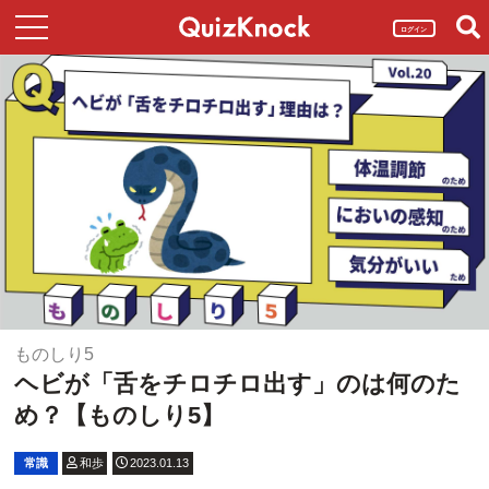
ログイン
ものしり5
ヘビが「舌をチロチロ出す」のは何のた
め？【ものしり5】
常識
和歩
2023.01.13