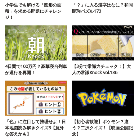
小学生でも解ける「図形の面
「？」に入る漢字はなに？和同
積」を求める問題にチャレン
開珎パズル173
ジ！
4日間で100万円？豪華寝台列車
【3分で常識力チェック！】大
が運行を再開！
人の常識Knock vol.136
「色」に注目して推理せよ！日
【初心者歓迎】ポケモン？違
本地図読み解きクイズ3【意外
う？二択クイズ！【映画公開記
な答えかも】
念】