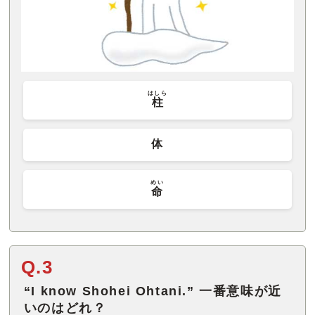
はしら
柱
体
めい
命
Q.3
“I know Shohei Ohtani.” 一番意味が近
いのはどれ？