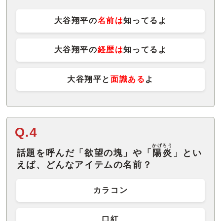
大谷翔平の
名前は
知ってるよ
大谷翔平の
経歴は
知ってるよ
大谷翔平と
面識ある
よ
Q.4
かげろう
話題を呼んだ「欲望の塊」や「
陽炎
」とい
えば、どんなアイテムの名前？
カラコン
口紅