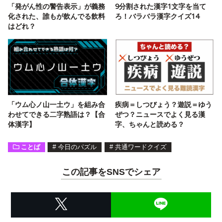
「発がん性の警告表示」が義務
9分割された漢字1文字を当て
化された、誰もが飲んでる飲料
ろ！バラバラ漢字クイズ14
はどれ？
「ウム心ノ山一土ウ」を組み合
疾病＝しつびょう？遊説＝ゆう
わせてできる二字熟語は？【合
ぜつ？ニュースでよく見る漢
体漢字】
字、ちゃんと読める？
ことば
#
今日のパズル
#
共通ワードクイズ
この記事をSNSでシェア