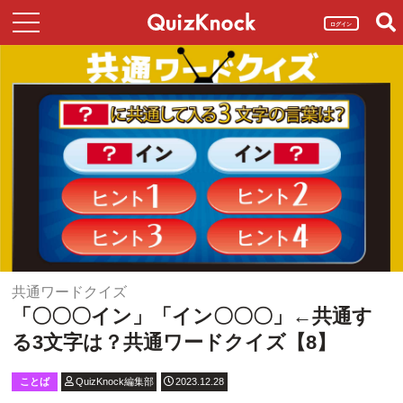
ログイン
共通ワードクイズ
「〇〇〇イン」「イン〇〇〇」←共通す
る3文字は？共通ワードクイズ【8】
ことば
QuizKnock編集部
2023.12.28