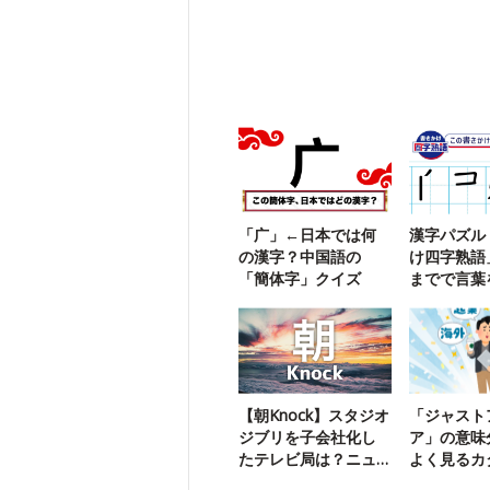
「广」←日本では何
漢字パズル
の漢字？中国語の
け四字熟語
「簡体字」クイズ
までで言葉
う【110】
【朝Knock】スタジオ
「ジャスト
ジブリを子会社化し
ア」の意味
たテレビ局は？ニュ
よく見るカ
ースクイズ
彙力チェッ