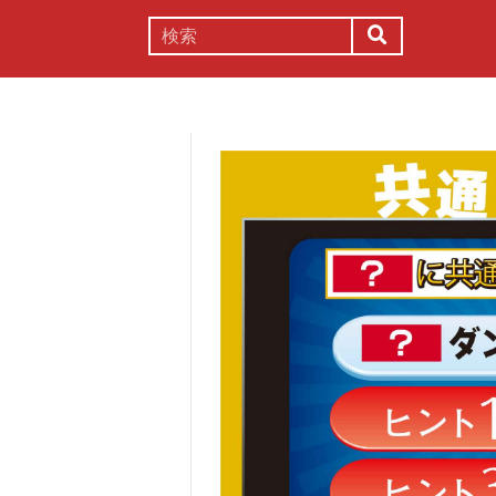
謎解き
コラム
常識
理系