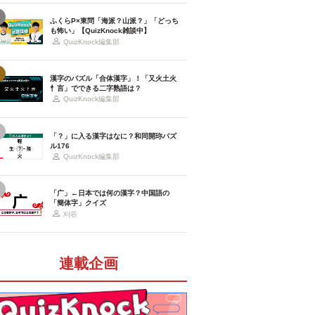
ふくらP×東問「海派？山派？」「どっち
も怖い」【QuizKnock雑談中】
QuizKnock編集部
漢字のパズル「合体漢字」！「又火土火
忄言」でできる二字熟語は？
QuizKnock編集部
「？」に入る漢字はなに？和同開珎パズ
ル176
QuizKnock編集部
「广」←日本では何の漢字？中国語の
「簡体字」クイズ
刈谷
連載企画