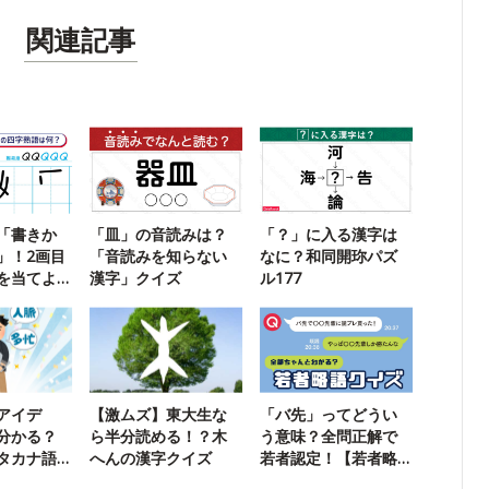
関連記事
「書きか
「皿」の音読みは？
「？」に入る漢字は
」！2画目
「音読みを知らない
なに？和同開珎パズ
を当てよ
漢字」クイズ
ル177
アイデ
【激ムズ】東大生な
「バ先」ってどうい
分かる？
ら半分読める！？木
う意味？全問正解で
タカナ語
へんの漢字クイズ
若者認定！【若者略
ク
語クイズ】