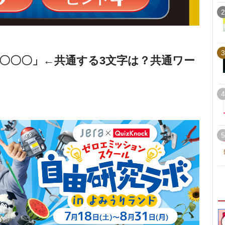
2
3
〇〇〇」←共通する3文字は？共通ワー
4
5