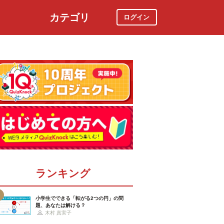
カテゴリ
ログイン
社会
スポーツ
時事ニュース
特集
ランキング
小学生でできる「転がる2つの円」の問
題、あなたは解ける？
木村 真実子