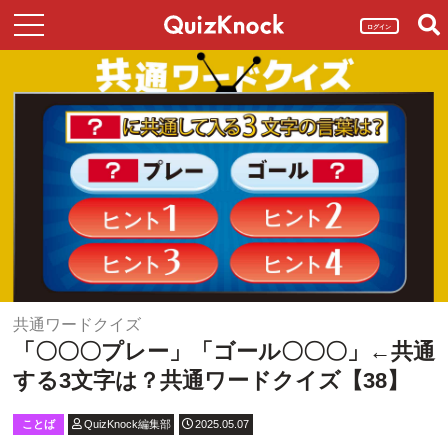
ログイン
共通ワードクイズ
「〇〇〇プレー」「ゴール〇〇〇」←共通
する3文字は？共通ワードクイズ【38】
ことば
QuizKnock編集部
2025.05.07