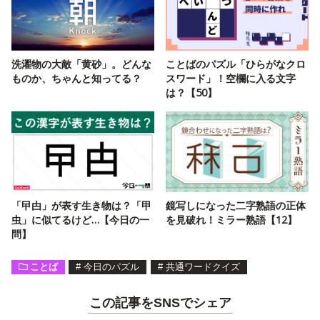
洗濯物の大敵「黄砂」。どんな
ことばのパズル「ひらがなクロ
ものか、ちゃんと知ってる？
スワード」！空欄に入る文字
は？【50】
「曱甴」が表す生き物は？「甲
鏡写しになった二字熟語の正体
虫」に似てるけど…【今日の一
を見破れ！ミラー熟語【12】
問】
ことば
#
今日のパズル
#
共通ワードクイズ
この記事をSNSでシェア