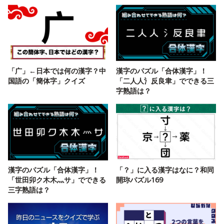
「广」←日本では何の漢字？中
漢字のパズル「合体漢字」！
国語の「簡体字」クイズ
「二人人氵反良聿」でできる三
字熟語は？
漢字のパズル「合体漢字」！
「？」に入る漢字はなに？和同
「世田卯ク木木灬サ」でできる
開珎パズル169
三字熟語は？