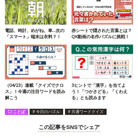
電話、時計、めがね、車…次の
赤シートで隠された言葉とは？
「スマート」端末は衣料？！
QK動画の名作パズルに挑戦！
（04/23）連載「クイズでクロ
3ヒントで「漢字」を当てよ
ス」！今週の注目ワードを読み
う！「つかさどる」「くわえ
解こう
る」とも読みます
ことば
#
今日のパズル
#
共通ワードクイズ
この記事をSNSでシェア