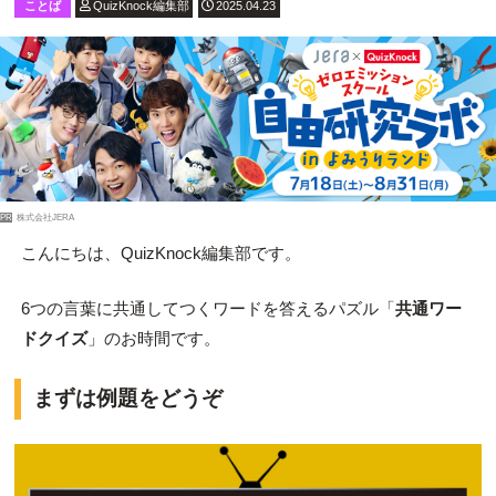
ことば
QuizKnock編集部
2025.04.23
PR
株式会社JERA
こんにちは、QuizKnock編集部です。
6つの言葉に共通してつくワードを答えるパズル「
共通ワー
ドクイズ
」のお時間です。
まずは例題をどうぞ