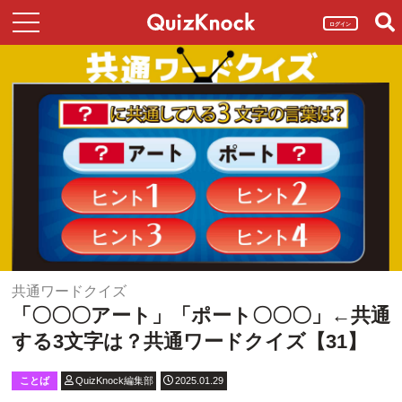
ログイン
共通ワードクイズ
「〇〇〇アート」「ポート〇〇〇」←共通
する3文字は？共通ワードクイズ【31】
ことば
QuizKnock編集部
2025.01.29