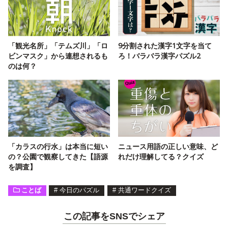
「観光名所」「テムズ川」「ロ
9分割された漢字1文字を当て
ビンマスク」から連想されるも
ろ！バラバラ漢字パズル2
のは何？
「カラスの行水」は本当に短い
ニュース用語の正しい意味、ど
の？公園で観察してきた【語源
れだけ理解してる？クイズ
を調査】
ことば
#
今日のパズル
#
共通ワードクイズ
この記事をSNSでシェア