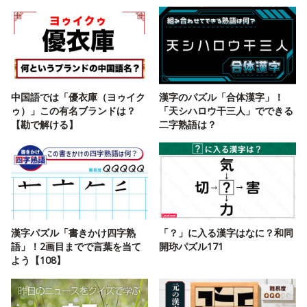
中国語では「優衣庫（ヨゥイク
漢字のパズル「合体漢字」！
ゥ）」この有名ブランドは？
「天シハロウ干三人」でできる
【勘で解ける】
二字熟語は？
漢字パズル「書きかけ四字熟
「？」に入る漢字はなに？和同
語」！2画目までで言葉を当て
開珎パズル171
よう【108】