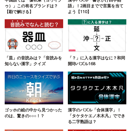
ゥ）」この有名ブランドは？
語」！2画目までで言葉を当て
【勘で解ける】
よう【110】
「皿」の音読みは？「音読みを
「？」に入る漢字はなに？和同
知らない漢字」クイズ
開珎パズル168
ゴッホの絵の中から見つかった
漢字のパズル「合体漢字」！
のは、驚きの○○○！？
「タケタケエノ木木凡」ででき
る二字熟語は？