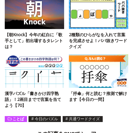
【朝Knock】今年の紅白に「歌
2種類のひらがなを入れて言葉
手として」初出場するタレント
を完成させよ！ババ抜きワード
は？
クイズ
漢字パズル「書きかけ四字熟
「抙傘」何と読む？推測で解け
語」！2画目までで言葉を当て
ます【今日の一問】
よう【70】
ことば
#
今日のパズル
#
共通ワードクイズ