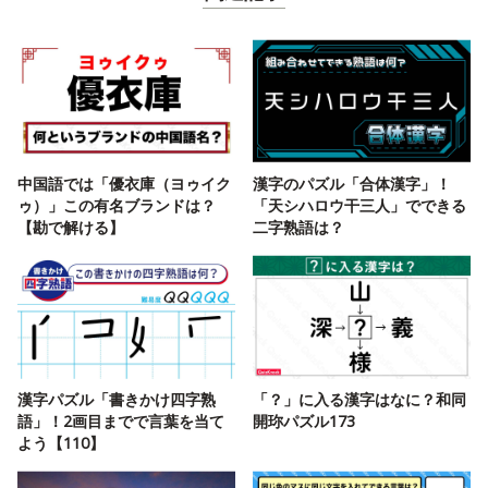
中国語では「優衣庫（ヨゥイク
漢字のパズル「合体漢字」！
ゥ）」この有名ブランドは？
「天シハロウ干三人」でできる
【勘で解ける】
二字熟語は？
漢字パズル「書きかけ四字熟
「？」に入る漢字はなに？和同
語」！2画目までで言葉を当て
開珎パズル173
よう【110】