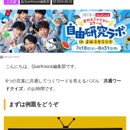
ことば
QuizKnock編集部
2024.08.22
PR
株式会社JERA
こんにちは、QuizKnock編集部です。
6つの言葉に共通してつくワードを答えるパズル「
共通ワー
ドクイズ
」のお時間です。
まずは例題をどうぞ