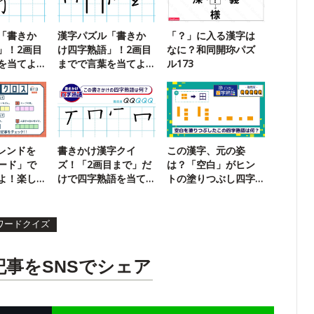
「書きか
漢字パズル「書きか
「？」に入る漢字は
」！2画目
け四字熟語」！2画目
なに？和同開珎パズ
を当てよ
までで言葉を当てよ
ル173
う【111】
トレンドを
書きかけ漢字クイ
この漢字、元の姿
ード」で
ズ！「2画目まで」だ
は？「空白」がヒン
よ！楽し
けで四字熟語を当て
トの塗りつぶし四字
ズルに挑
ろ！【2】
熟語19
ワードクイズ
記事をSNSでシェア