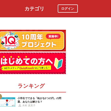
カテゴリ
ログイン
社会
スポーツ
時事ニュース
特集
ランキング
小学生でできる「転がる2つの円」の問
題、あなたは解ける？
木村 真実子