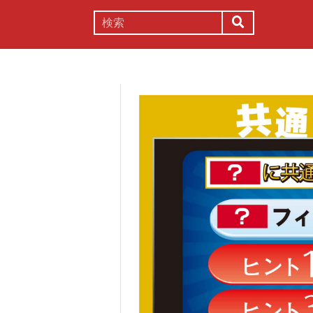
謎解き
コラム
常識
理系