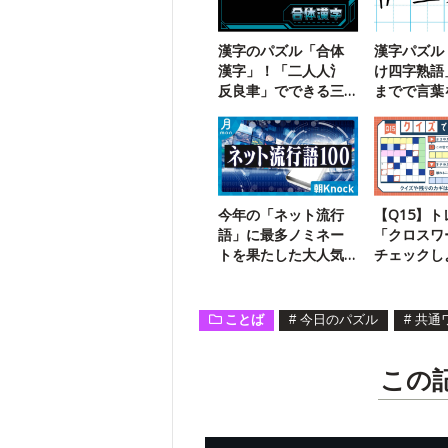
漢字のパズル「合体
漢字パズル
漢字」！「二人人氵
け四字熟語
反良聿」でできる三
までで言葉
字熟語は？
う【107】
今年の「ネット流行
【Q15】
語」に最多ノミネー
「クロスワ
トを果たした大人気
チェックし
ゲームは？
く解けるパ
戦
ことば
#
今日のパズル
#
共通
この