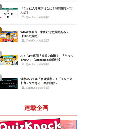
「？」に入る漢字はなに？和同開珎パズ
ル177
QuizKnock編集部
WHAT大会長・東言だけど質問ある？
【100の質問】
QuizKnock編集部
ふくらP×東問「海派？山派？」「どっち
も怖い」【QuizKnock雑談中】
QuizKnock編集部
漢字のパズル「合体漢字」！「又火土火
忄言」でできる二字熟語は？
QuizKnock編集部
連載企画