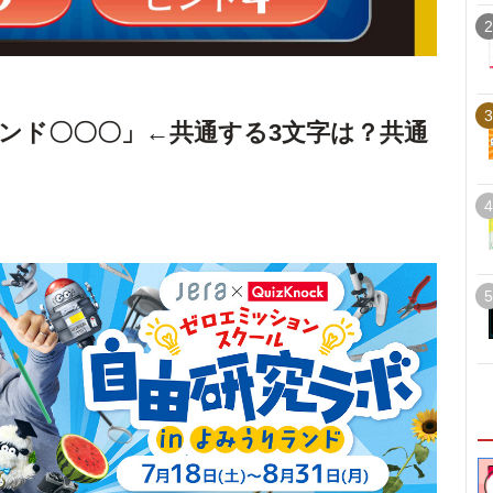
2
3
ンド〇〇〇」←共通する3文字は？共通
4
5