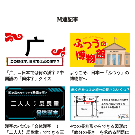
関連記事
「广」←日本では何の漢字？中
ようこそ、日本一「ふつう」の
国語の「簡体字」クイズ
博物館へ──
漢字のパズル「合体漢字」！
4つの長方形からできる図形の
「二人人氵反良聿」でできる三
「線分の長さ」を求める問題に