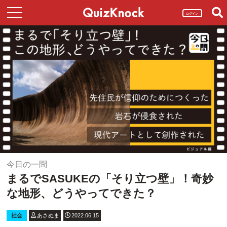
ログイン
今日の一問
まるでSASUKEの「そり立つ壁」！奇妙
な地形、どうやってできた？
社会
あさぬま
2022.06.15