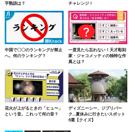
字熟語は？
チャレンジ！
中国で〇〇のランキングが禁止
一度見たら忘れない！天才彫刻
へ。何のランキング？
家・ジャコメッティの独特な作
風とは？
花火が上がるときの「ヒュ〜」
ディズニーシー、ジブリパー
という音。これって何の音？
ク…夏休みに行きたいスポット
6選【クイズ】