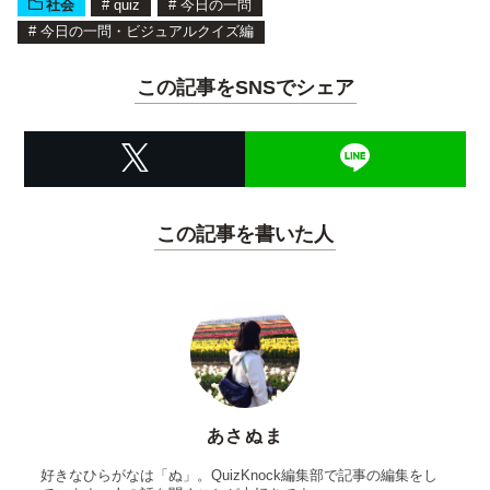
社会
#
quiz
#
今日の一問
#
今日の一問・ビジュアルクイズ編
この記事をSNSでシェア
この記事を書いた人
あさぬま
好きなひらがなは「ぬ」。QuizKnock編集部で記事の編集をし