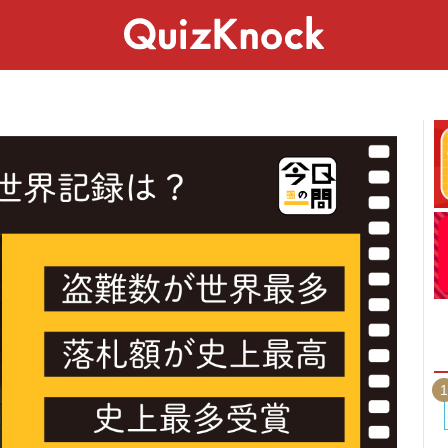
スペシャル
ライフ
ことば
カルチャー
1