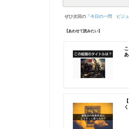
ぜひ次回の「
今日の一問 ビジ
【あわせて読みたい】
こ
あ
【
く