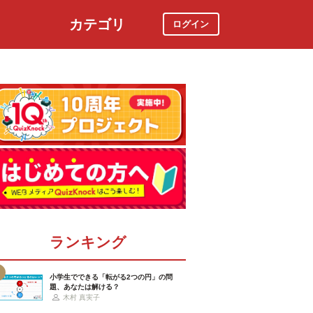
カテゴリ
ログイン
社会
スポーツ
時事ニュース
特集
ランキング
小学生でできる「転がる2つの円」の問
題、あなたは解ける？
木村 真実子