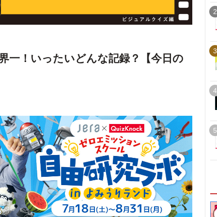
2
3
界一！いったいどんな記録？【今日の
4
5