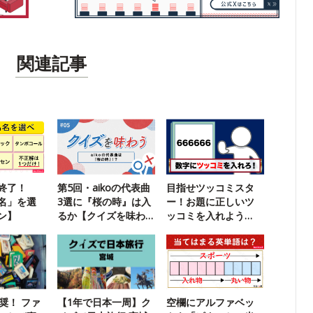
関連記事
終了！
第5回・aikoの代表曲
目指せツッコミスタ
名」を選
3選に『桜の時』は入
ー！お題に正しいツ
ン】
るか【クイズを味わ
ッコミを入れよう
う】
【超インテリ版】
奨！ ファ
【1年で日本一周】ク
空欄にアルファベッ