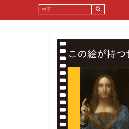
謎解き
コラム
常識
理系