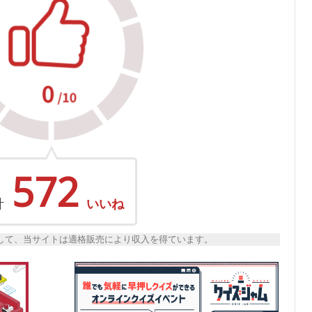
572
計
いいね
トとして、当サイトは適格販売により収入を得ています。