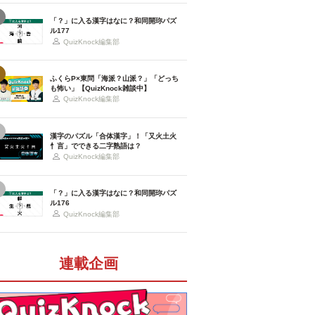
「？」に入る漢字はなに？和同開珎パズ
ル177
QuizKnock編集部
ふくらP×東問「海派？山派？」「どっち
も怖い」【QuizKnock雑談中】
QuizKnock編集部
漢字のパズル「合体漢字」！「又火土火
忄言」でできる二字熟語は？
QuizKnock編集部
「？」に入る漢字はなに？和同開珎パズ
ル176
QuizKnock編集部
連載企画