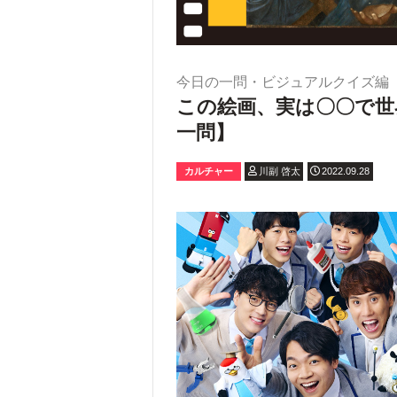
今日の一問・ビジュアルクイズ編
この絵画、実は〇〇で世
一問】
カルチャー
川副 啓太
2022.09.28