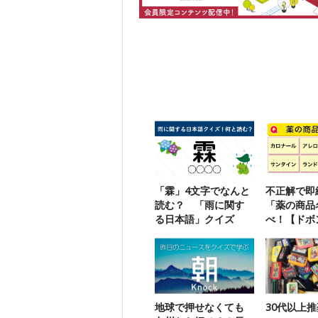
「霖」4文字でなんと
不正解で即
読む？ 「雨に関す
「薬の商品
る日本語」クイズ
べ！【ドボ
地球で押せなくても
30代以上推