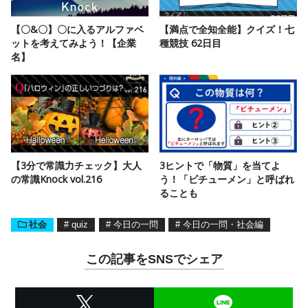
【〇&〇】〇に入るアルファベ
【満点で全知全能】クイズ！七
ットを考えてみよう！【企業
種競技 62日目
名】
【3分で常識力チェック】大人
3ヒントで「物質」を当てよ
の常識Knock vol.216
う！「ビチューメン」と呼ばれ
ることも
社会
#
quiz
#
今日の一問
#
今日の一問・社会編
この記事をSNSでシェア