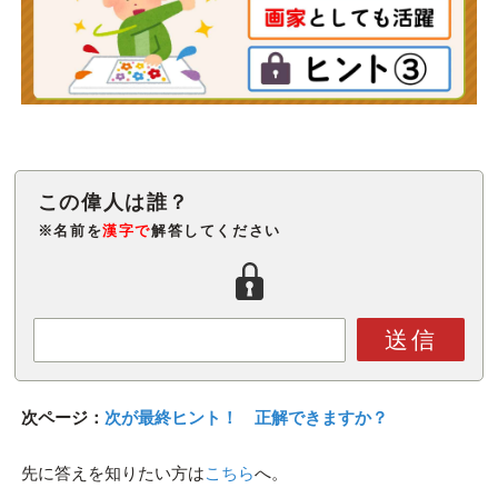
※名前を
漢字で
解答してください
送信
次ページ：
次が最終ヒント！ 正解できますか？
先に答えを知りたい方は
こちら
へ。