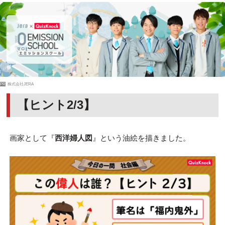
PR
株式会社JERA
【ヒント2/3】
画家として『
西洋婦人図
』という油絵を描きました。