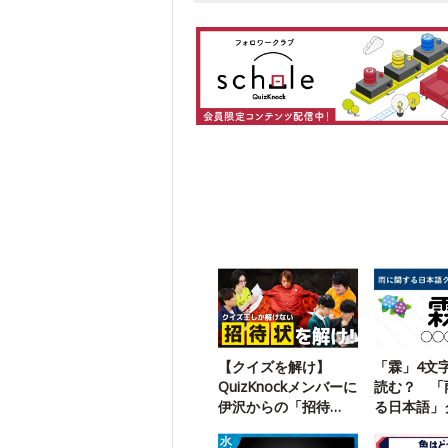
【クイズを解け】
「霖」4文
QuizKnockメンバーに
読む？ 「
伊沢からの「招待
る日本語」
状」が届いたようで
す