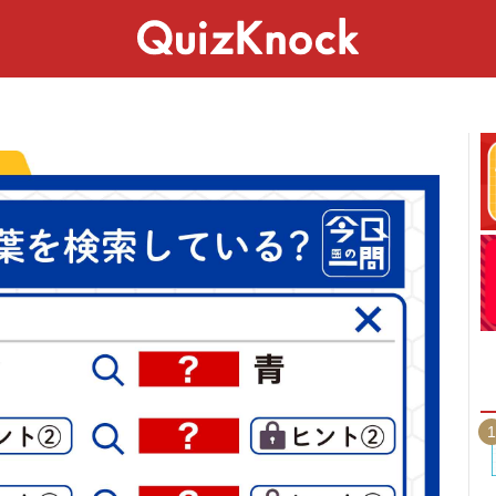
スペシャル
ライフ
ことば
カルチャー
1