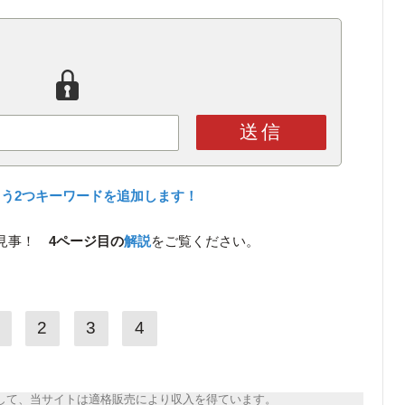
送信
う2つキーワードを追加します！
お見事！
4ページ目の
解説
をご覧ください。
2
3
4
トとして、当サイトは適格販売により収入を得ています。