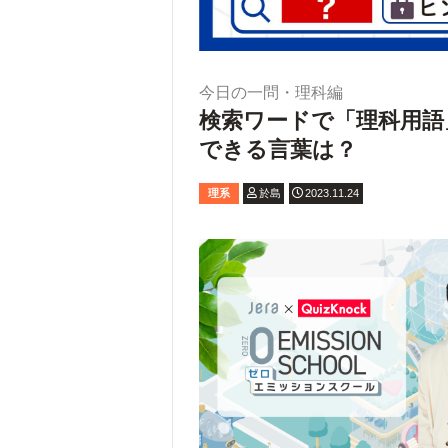
今日の一問・理科編
検索ワードで「理科用語
できる言葉は？
理系
於島
2023.11.24