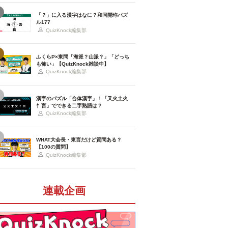
「？」に入る漢字はなに？和同開珎パズ
ル177
QuizKnock編集部
ふくらP×東問「海派？山派？」「どっち
も怖い」【QuizKnock雑談中】
QuizKnock編集部
漢字のパズル「合体漢字」！「又火土火
忄言」でできる二字熟語は？
QuizKnock編集部
WHAT大会長・東言だけど質問ある？
【100の質問】
QuizKnock編集部
連載企画