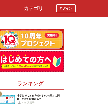
カテゴリ
ログイン
社会
スポーツ
時事ニュース
特集
ランキング
小学生でできる「転がる2つの円」の問
題、あなたは解ける？
木村 真実子