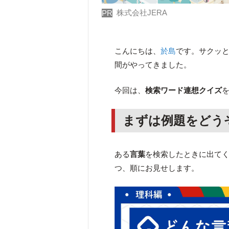
株式会社JERA
PR
こんにちは、
於島
です。サクッ
間がやってきました。
今回は、
検索ワード連想クイズ
まずは例題をどう
ある
言葉
を検索したときに出て
つ、順にお見せします。