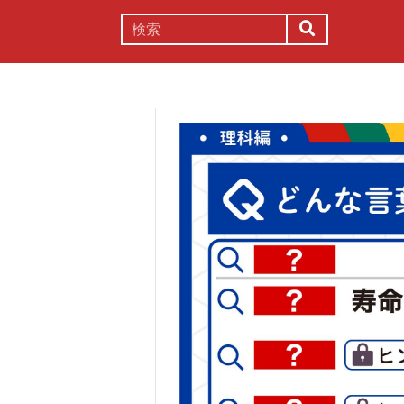
謎解き
コラム
常識
理系