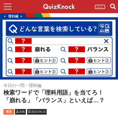
ログイン
今日の一問・理科編
検索ワードで「理科用語」を当てろ！
「崩れる」「バランス」といえば…？
理系
於島
2023.09.15