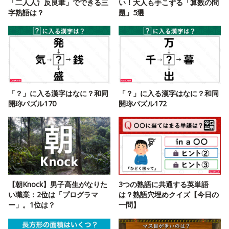
「二人人氵反良聿」でできる三
い！大人も手こずる「算数の問
字熟語は？
題」5選
「？」に入る漢字はなに？和同
「？」に入る漢字はなに？和同
開珎パズル170
開珎パズル172
【朝Knock】男子高生がなりた
3つの熟語に共通する英単語
い職業：2位は「プログラマ
は？熟語穴埋めクイズ【今日の
ー」。1位は？
一問】