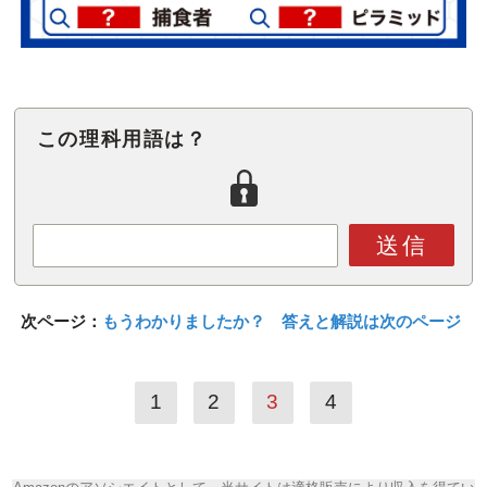
この理科用語は？
送信
次ページ：
もうわかりましたか？ 答えと解説は次のページ
1
2
3
4