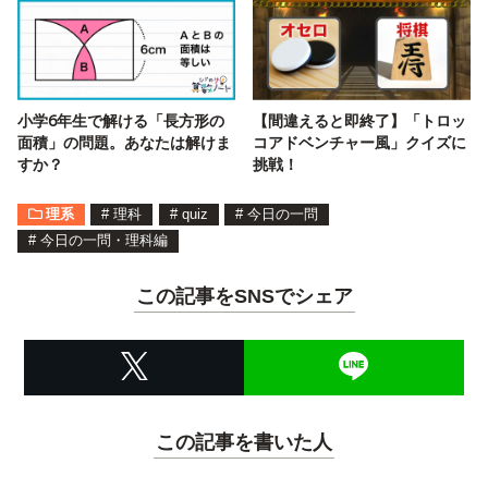
小学6年生で解ける「長方形の
【間違えると即終了】「トロッ
面積」の問題。あなたは解けま
コアドベンチャー風」クイズに
すか？
挑戦！
理系
#
理科
#
quiz
#
今日の一問
#
今日の一問・理科編
この記事をSNSでシェア
この記事を書いた人