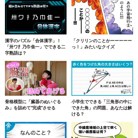
漢字のパズル「合体漢字」！
「クリリンのことかーーーーー
「卅ワ扌乃巾隹一」でできる二
っ！」みたいなクイズ
字熟語は？
骨格模型に「臓器のぬいぐる
小学生でできる「三角形の中に
み」を詰めて“完成”させる
できた角」の問題、あなたは解
ける？