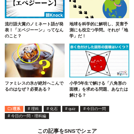
流行語大賞のノミネート語が発
地球を科学的に解明し、災害予
表！「エペジーーン」ってなん
測にも役立つ学問。それが「地
のこと？
学」だ！
ファミレスの氷が絶対へこんで
小学5年生で解ける「八角形の
るのはなぜ？必要ある？
面積」を求める問題、あなたは
解ける？
理系
#
理科
#
化石
#
quiz
#
今日の一問
#
今日の一問・理科編
この記事をSNSでシェア